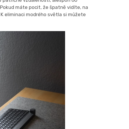
v patřičné vzdálenosti, alespoň 60
Pokud máte pocit, že špatně vidíte, na
K eliminaci modrého světla si můžete