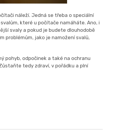
ítači náleží. Jedná se třeba o speciální
 svalům, které u počítače namáháte. Ano, i
nější svaly a pokud je budete dlouhodobě
ím problémům, jako je namožení svalů,
lný pohyb, odpočinek a také na ochranu
ůstaňte tedy zdraví, v pořádku a plní