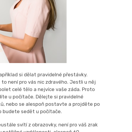
apříklad si dělat pravidelné přestávky.
o není pro vás nic zdravého. Jestli u něj
bolet celé tělo a nejvíce vaše záda. Proto
te u počítače. Dělejte si pravidelné
viků, nebo se alespoň postavte a projděte po
o budete sedět u počítače.
ustále svítí z obrazovky, není pro váš zrak