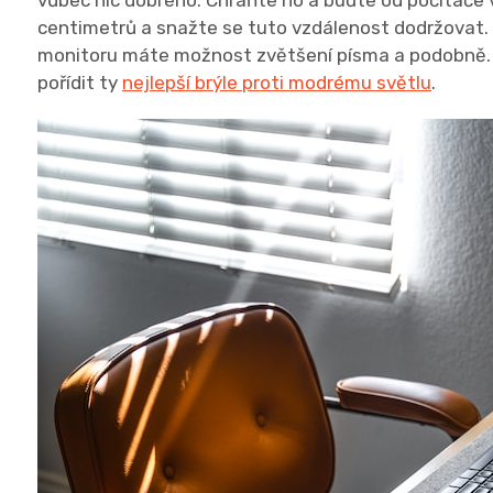
vůbec nic dobrého. Chraňte ho a buďte od počítače 
centimetrů a snažte se tuto vzdálenost dodržovat. 
monitoru máte možnost zvětšení písma a podobně. 
pořídit ty
nejlepší brýle proti modrému světlu
.