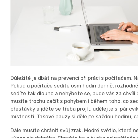
Důležité je dbát na prevenci při práci s počítačem. N
Pokud u počítače sedíte osm hodin denně, rozhodně t
sedíte tak dlouho a nehýbete se, bude vás za chvíli 
musíte trochu začít s pohybem i během toho, co sedí
přestávky a jděte se třeba projít, udělejte si pár c
místnosti. Takové pauzy si dělejte každou hodinu, c
Dále musíte chránit svůj zrak. Modré světlo, které ne