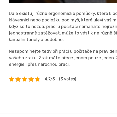
Dále existují různé ergonomické pomůcky, které k poč
klávesnici nebo podložku pod myš, které uleví vašim
když se to nezdá, prací u počítači namáháte nejrůz
jednostranně zatěžovat, může to vést k nejrůznějš
karpální tunely a podobně.
Nezapomínejte tedy při práci u počítače na pravide
vašeho zraku. Zrak máte přece jenom pouze jeden. Z
energie i přes náročnou práci.
4.7/5 - (3 votes)