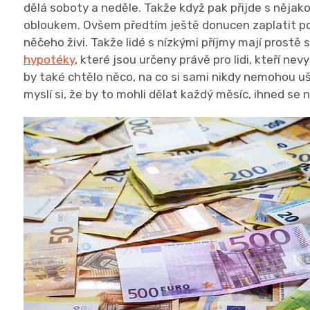
dělá soboty a neděle. Takže když pak přijde s nějak
obloukem. Ovšem předtím ještě donucen zaplatit pop
něčeho živi. Takže lidé s nízkými příjmy mají prostě
hypotéky
, které jsou určeny právě pro lidi, kteří nev
by také chtělo něco, na co si sami nikdy nemohou uš
myslí si, že by to mohli dělat každý měsíc, ihned se 