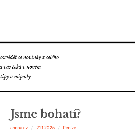
ozvědět se novinky z celého
na vás čeká v novém
 tipy a nápady.
Jsme bohatí?
anena.cz
21.1.2025
Peníze