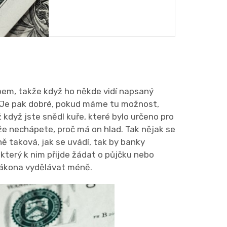
em, takže když ho někde vidí napsaný
me. Je pak dobré, pokud máme tu možnost,
ž když jste snědl kuře, které bylo určeno pro
že nechápete, proč má on hlad. Tak nějak se
 taková, jak se uvádí, tak by banky
který k nim přijde žádat o půjčku nebo
zákona vydělávat méně.