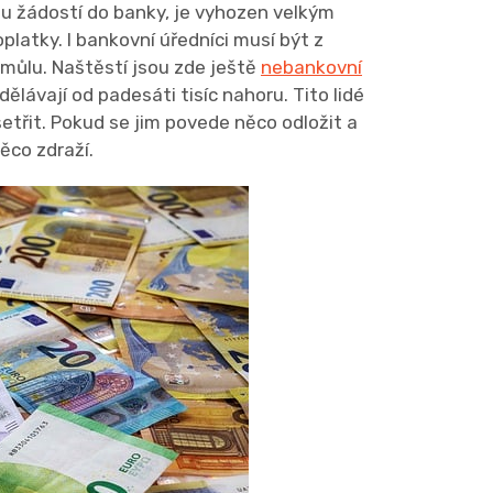
ou žádostí do banky, je vyhozen velkým
latky. I bankovní úředníci musí být z
 smůlu. Naštěstí jsou zde ještě
nebankovní
ydělávají od padesáti tisíc nahoru. Tito lidé
etřit. Pokud se jim povede něco odložit a
něco zdraží.