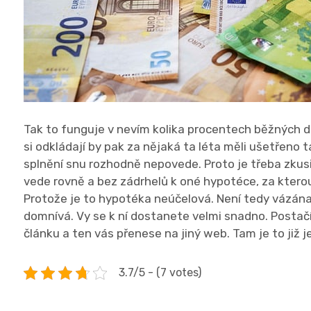
Tak to funguje v nevím kolika procentech běžných d
si odkládají by pak za nějaká ta léta měli ušetřeno
splnění snu rozhodně nepovede. Proto je třeba zkusi
vede rovně a bez zádrhelů k oné hypotéce, za kterou
Protože je to hypotéka neúčelová. Není tedy vázána 
domnívá. Vy se k ní dostanete velmi snadno. Postačí
článku a ten vás přenese na jiný web. Tam je to již j
3.7/5 - (7 votes)