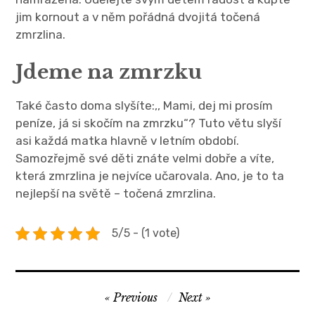
jim kornout a v něm pořádná dvojitá točená
zmrzlina.
Jdeme na zmrzku
Také často doma slyšíte:,, Mami, dej mi prosím
peníze, já si skočím na zmrzku“? Tuto větu slyší
asi každá matka hlavně v letním období.
Samozřejmě své děti znáte velmi dobře a víte,
která zmrzlina je nejvíce učarovala. Ano, je to ta
nejlepší na světě –
točená zmrzlina
.
5/5 - (1 vote)
Navigace
Previous
Next