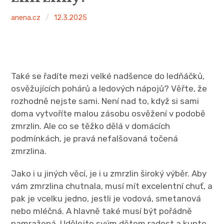
anena.cz
12.3.2025
Také se řadíte mezi velké nadšence do ledňáčků,
osvěžujících pohárů a ledových nápojů? Věřte, že
rozhodně nejste sami. Není nad to, když si sami
doma vytvoříte malou zásobu osvěžení v podobě
zmrzlin. Ale co se těžko dělá v domácích
podmínkách, je pravá nefalšovaná točená
zmrzlina.
Jako i u jiných věcí, je i u zmrzlin široký výběr. Aby
vám zmrzlina chutnala, musí mít excelentní chuť, a
pak je vcelku jedno, jestli je vodová, smetanová
nebo mléčná. A hlavně také musí být pořádně
namražená. Udělejte svým dětem radost a kupte