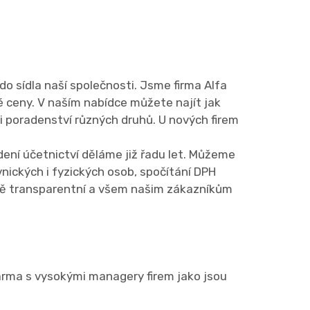
o sídla naší společnosti. Jsme firma Alfa
é ceny. V naším nabídce můžete najít jak
či poradenství různých druhů. U nových firem
dení účetnictví děláme již řadu let. Můžeme
nických i fyzických osob, spočítání DPH
ně transparentní a všem našim zákazníkům
darma s vysokými managery firem jako jsou