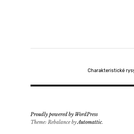
Navigace
pro
Charakteristické ry
příspěvek
Proudly powered by WordPress
Theme: Rebalance by
Automattic
.