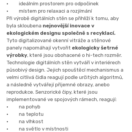
· ideálním prostorem pro odpočinek
· místem pro relaxaci a rozjímání
Při výrobě digitálních stěn se přihlíží k tomu, aby
byla skloubena
nejnovější inovace v
ekologickém designu společně s recyklací.
Tyto digitalizované okenní vitráže a stěnové
panely napomáhají vytvořit
ekologicky šetrné
výrobky
, které jsou obohacené o hi-tech rozměr.
Technologie digitálních stěn vytváří v interiérech
působivý design. Jejich spouštěcí mechanismus a
velmi citlivá čidla reagují podle určitých algoritmů,
a následně vytvářejí příjemné obrazy, anebo
reprodukce. Senzorické čipy, které jsou
implementované ve spojových rámech, reagují:
· na pohyb
· na teplotu
· na vlhkost
· na světlo v místnosti