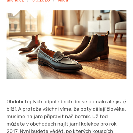
anena.cz
3.6.2026
Móda
Období teplých odpoledních dní se pomalu ale jistě
blíží. A protože všichni víme, že boty dělají člověka,
musíme na jaro připravit náš botník. Už teď
můžete v obchodech najít jarní kolekce pro rok
2017. Nyní budete vědět, po kterých kouscích