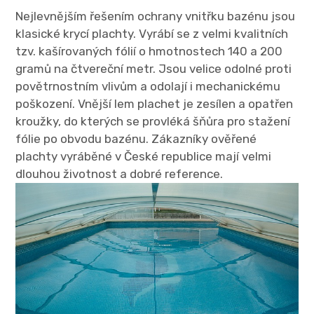
Nejlevnějším řešením ochrany vnitřku bazénu jsou
klasické krycí plachty. Vyrábí se z velmi kvalitních
tzv. kašírovaných fólií o hmotnostech 140 a 200
gramů na čtvereční metr. Jsou velice odolné proti
povětrnostním vlivům a odolají i mechanickému
poškození. Vnější lem plachet je zesílen a opatřen
kroužky, do kterých se provléká šňůra pro stažení
fólie po obvodu bazénu. Zákazníky ověřené
plachty vyráběné v České republice mají velmi
dlouhou životnost a dobré reference.