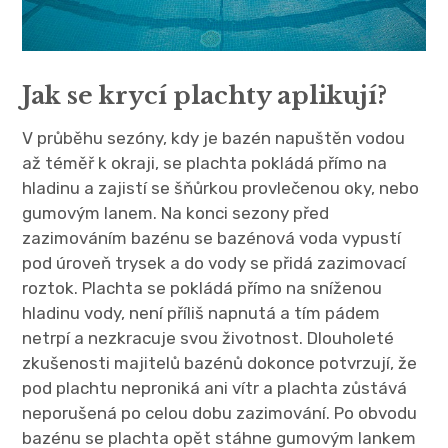
Jak se krycí plachty aplikují?
V průběhu sezóny, kdy je bazén napuštěn vodou
až téměř k okraji, se plachta pokládá přímo na
hladinu a zajistí se šňůrkou provlečenou oky, nebo
gumovým lanem. Na konci sezony před
zazimováním bazénu se bazénová voda vypustí
pod úroveň trysek a do vody se přidá zazimovací
roztok. Plachta se pokládá přímo na sníženou
hladinu vody, není příliš napnutá a tím pádem
netrpí a nezkracuje svou životnost. Dlouholeté
zkušenosti majitelů bazénů dokonce potvrzují, že
pod plachtu neproniká ani vítr a plachta zůstává
neporušená po celou dobu zazimování. Po obvodu
bazénu se plachta opět stáhne gumovým lankem