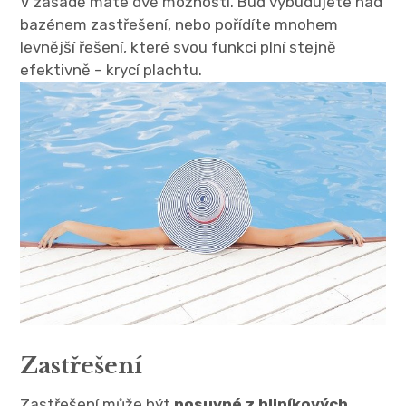
V zásadě máte dvě možnosti. Buď vybudujete nad
bazénem zastřešení, nebo pořídíte mnohem
levnější řešení, které svou funkci plní stejně
efektivně –
krycí plachtu
.
Zastřešení
Zastřešení může být
posuvné z hliníkových