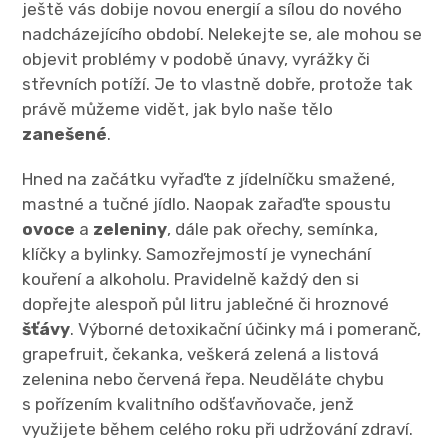
ještě vás dobije novou energií a sílou do nového
nadcházejícího období. Nelekejte se, ale mohou se
objevit problémy v podobě únavy, vyrážky či
střevních potíží. Je to vlastně dobře, protože tak
právě můžeme vidět, jak bylo naše tělo
zanešené
.
Hned na začátku vyřaďte z jídelníčku smažené,
mastné a tučné jídlo. Naopak zařaďte spoustu
ovoce
a
zeleniny
, dále pak ořechy, semínka,
klíčky a bylinky. Samozřejmostí je vynechání
kouření a alkoholu. Pravidelně každý den si
dopřejte alespoň půl litru jablečné či hroznové
šťávy
. Výborné detoxikační účinky má i pomeranč,
grapefruit, čekanka, veškerá zelená a listová
zelenina nebo červená řepa. Neuděláte chybu
s pořízením kvalitního odšťavňovače, jenž
využijete během celého roku při udržování zdraví.