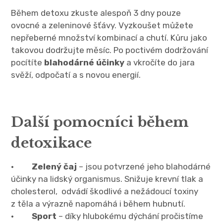
Během detoxu zkuste alespoň 3 dny pouze
ovocné a zeleninové šťávy. Vyzkoušet můžete
nepřeberné množství kombinací a chutí. Kůru jako
takovou dodržujte měsíc. Po poctivém dodržování
pocítíte
blahodárné účinky
a vkročíte do jara
svěží, odpočatí a s novou energií.
Další pomocníci během
detoxikace
·
Zelený čaj
– jsou potvrzené jeho blahodárné
účinky na lidský organismus. Snižuje krevní tlak a
cholesterol, odvádí škodlivé a nežádoucí toxiny
z těla a výrazně napomáhá i během hubnutí.
·
Sport
– díky hlubokému dýchání pročistíme