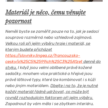
Materiál je něco, čemu věnujte
pozornost
Neměli byste se zaměřit pouze na to, jak je sedací
souprava rozměrná nebo vzhledově zajímavá.
Velkou roli při jejím výběru hraje i materiál, se
kterým budete přicházet
https://slovniky.lingea.cz/francouzsko-
cesky/p%25C5%2599ich%25C3%25A1zet
denně do
styku.
I když jsou velmi oblíbené právě kožené
sedačky, mnohem více praktické a hřejivé jsou
právě látkové typy, které lze kombinovat i s kůži
nebo jiným materiálem.
Dbejte i na to, že je nutné
každý materiál řádně udržovat, co může být
rovněž rozhodujícím faktorem při jejím výběru.
Zapadnout by vám měla i se zbytkem interiéru,