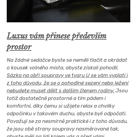
Luxus vám přinese především
prostor
Na žádné sedačce byste se neměli tlačit a okrádat
o kousek volného místa, abyste získali pohodlí.
Sázka na obří soupravy ve tvaru U se vám vyplatí i
z toho důvodu, že se o pohodlné sezení nebo ležení
nebudete muset dělit s dalším členem rodiny.
Jsou
totiž dostatečně prostorné a tím pádem i
komfortní, díky čemu si užijete relax a chvilky
odpočinku v takovém duchu, abyste byli odpočatí.
Považují se za nesmírně praktické i z toho důvodu,
že jsou obě strany soupravy nasměrované tak,
abyste měli na lidi kolem vás a před vámi