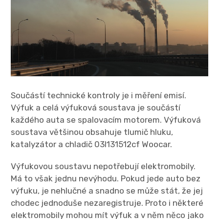
Součástí technické kontroly je i měření emisí.
Výfuk a celá výfuková soustava je součástí
každého auta se spalovacím motorem. Výfuková
soustava většinou obsahuje tlumič hluku,
katalyzátor a chladič 03l131512cf
Woocar
.
Výfukovou soustavu nepotřebují elektromobily.
Má to však jednu nevýhodu. Pokud jede auto bez
výfuku, je nehlučné a snadno se může stát, že jej
chodec jednoduše nezaregistruje. Proto i některé
elektromobily mohou mít výfuk a v něm něco jako