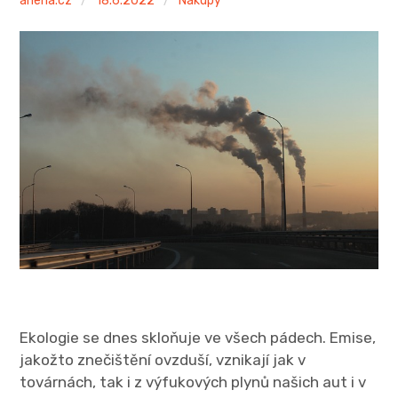
anena.cz
18.6.2022
Nákupy
Ekologie se dnes skloňuje ve všech pádech. Emise,
jakožto znečištění ovzduší, vznikají jak v
továrnách, tak i z výfukových plynů našich aut i v